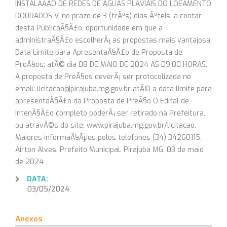
INSTALAÃÃO DE REDES DE ÃGUAS PLÃVIAIS DO LOEAMENTO
DOURADOS V. no prazo de 3 (trÃªs) dias Ãºteis, a contar
desta PublicaÃ§Ã£o, oportunidade em que a
administraÃ§Ã£o escolherÃ¡ as propostas mais vantajosa.
Data Limite para ApresentaÃ§Ã£o de Proposta de
PreÃ§os: atÃ© dia 08 DE MAIO DE 2024 AS 09:00 HORAS.
A proposta de PreÃ§os deverÃ¡ ser protocolizada no
email: licitacao@pirajuba.mg.gov.br atÃ© a data limite para
apresentaÃ§Ã£o da Proposta de PreÃ§o O Edital de
IntenÃ§Ã£o completo poderÃ¡ ser retirado na Prefeitura,
ou atravÃ©s do site: www.pirajuba.mg.gov.br/licitacao.
Maiores informaÃ§Ãµes pelos telefones (34) 34260115.
Airton Alves. Prefeito Municipal. Pirajuba MG, 03 de maio
de 2024
DATA:
03/05/2024
Anexos