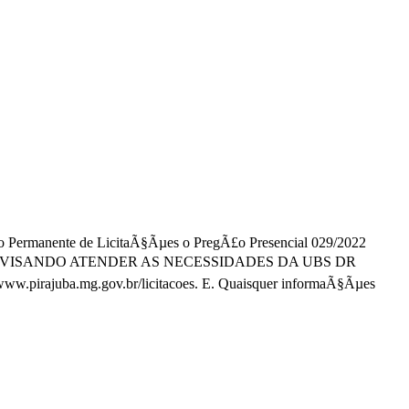
sÃ£o Permanente de LicitaÃ§Ãµes o PregÃ£o Presencial 029/2022
VISANDO ATENDER AS NECESSIDADES DA UBS DR
www.pirajuba.mg.gov.br/licitacoes. E. Quaisquer informaÃ§Ãµes