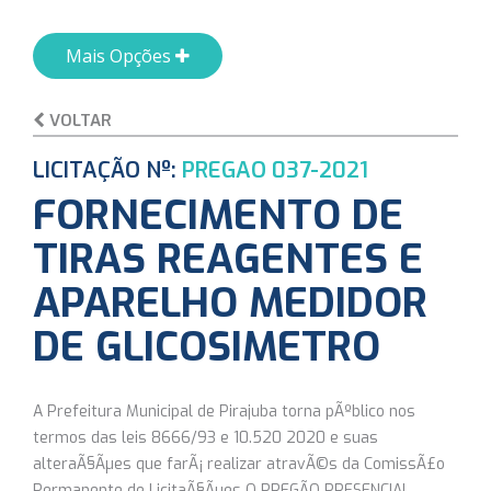
Mais Opções
VOLTAR
LICITAÇÃO Nº:
PREGAO 037-2021
FORNECIMENTO DE
TIRAS REAGENTES E
APARELHO MEDIDOR
DE GLICOSIMETRO
A Prefeitura Municipal de Pirajuba torna pÃºblico nos
termos das leis 8666/93 e 10.520 2020 e suas
alteraÃ§Ãµes que farÃ¡ realizar atravÃ©s da ComissÃ£o
Permanente de LicitaÃ§Ãµes O PREGÃO PRESENCIAL