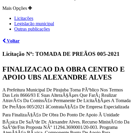
Mais Opções
Licitações
Legislação municipal
Outras publicações
Voltar
Licitação Nº:
TOMADA DE PREÃOS 005-2021
FINALIZACAO DA OBRA CENTRO E
APOIO UBS ALEXANDRE ALVES
A Prefeitura Municipal De Pirajuba Torna PÃºblico Nos Termos
Das Leis 8666/93 E Suas AlteraÃ§Ãµes Que FarÃ¡ Realizar
AtravÃ©s Da ComissÃ£o Permanente De LicitaÃ§Ãµes A Tomada
De PreÃ§os 005/2021 âContrataÃ§Ã£o De Empresa Especializada
Para FinalizaÃ§Ã£o De Obra Do Ponto De Apoio Ã Unidade
BÃ¡sica De SaÃºde Dr. Alexandre Alves. Recurso MinistÃ©rio Da
SaÃºde/Fns Proposta NÂº 11294.3690001/20-003. Programa
AtenÃ§Ã£o BÃ¡sica. Componente Ponto De Apoio Para