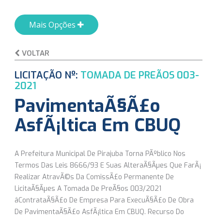
Mais Opções
VOLTAR
LICITAÇÃO Nº:
TOMADA DE PREÃOS 003-
2021
PavimentaÃ§Ã£o
AsfÃ¡ltica Em CBUQ
A Prefeitura Municipal De Pirajuba Torna PÃºblico Nos
Termos Das Leis 8666/93 E Suas AlteraÃ§Ãµes Que FarÃ¡
Realizar AtravÃ©s Da ComissÃ£o Permanente De
LicitaÃ§Ãµes A Tomada De PreÃ§os 003/2021
âContrataÃ§Ã£o De Empresa Para ExecuÃ§Ã£o De Obra
De PavimentaÃ§Ã£o AsfÃ¡ltica Em CBUQ. Recurso Do