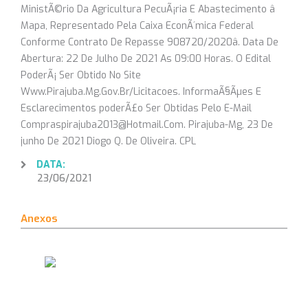
MinistÃ©rio Da Agricultura PecuÃ¡ria E Abastecimento â
Mapa, Representado Pela Caixa EconÃ´mica Federal
Conforme Contrato De Repasse 908720/2020â. Data De
Abertura: 22 De Julho De 2021 As 09:00 Horas. O Edital
PoderÃ¡ Ser Obtido No Site
Www.Pirajuba.Mg.Gov.Br/Licitacoes. InformaÃ§Ãµes E
Esclarecimentos poderÃ£o Ser Obtidas Pelo E-Mail
Compraspirajuba2013@Hotmail.Com. Pirajuba-Mg, 23 De
junho De 2021 Diogo Q. De Oliveira. CPL
DATA:
23/06/2021
Anexos