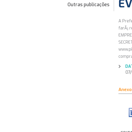
EV
Outras publicações
A Pref
farÃ¡ 
EMPRES
SECRET
www.pi
compra
DA
07/0
Anexo