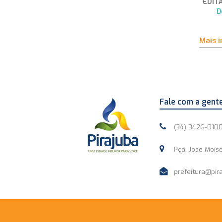
EDIT
D
Mais 
Fale com a gent
(34) 3426-010
Pça. José Moisé
prefeitura@pira