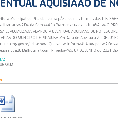
ENTUAL AQUISIÃÃO DE 
eitura Municipal de Pirajuba torna pÃºblico nos termos das leis 8
realizar atravÃ©s da ComissÃ£o Permanente de LicitaÃ§Ãµes O PR
A ESPECIALIZADA VISANDO A EVENTUAL AQUISIÃÃO DE NOTEBOOKS
ARIAS DO MUNICIPIO DE PIRAJUBA MG Data de Abertura 22 DE JUNHO 
rajuba.mg.gov.br/licitacoes.. Quaisquer informaÃ§Ãµes poderÃ£o ser
spirajuba2013@hotmail.com. Pirajuba-MG, 07 DE JUNHO de 2021. Diogo
TA:
6/2021
s