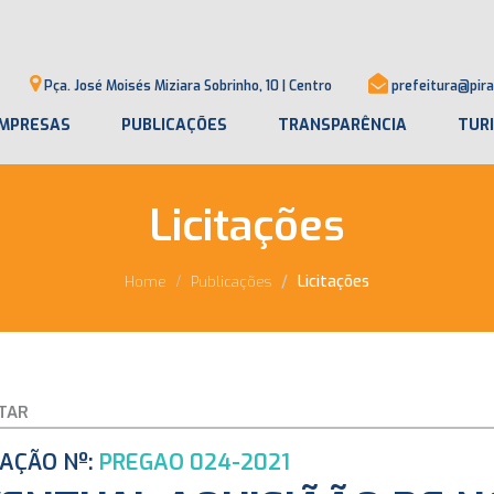
Pça. José Moisés Miziara Sobrinho, 10 | Centro
prefeitura@pira
MPRESAS
PUBLICAÇÕES
TRANSPARÊNCIA
TUR
Licitações
Licitações
Home
Publicações
TAR
TAÇÃO Nº:
PREGAO 024-2021