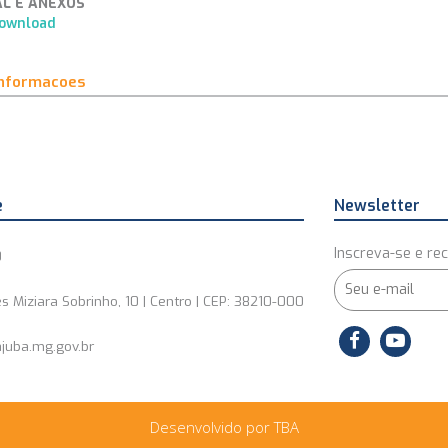
AL E ANEXOS
ownload
informacoes
e
Newsletter
Inscreva-se e rec
0
s Miziara Sobrinho, 10 | Centro | CEP: 38210-000
juba.mg.gov.br
Desenvolvido por TBA