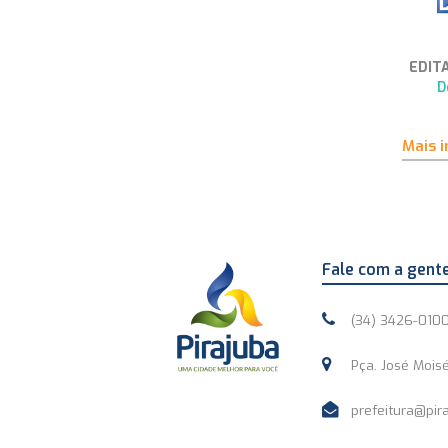
EDIT
D
Mais 
Fale com a gent
(34) 3426-010
Pça. José Moisé
prefeitura@pira