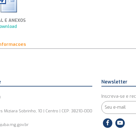
AL E ANEXOS
ownload
informacoes
e
Newsletter
Inscreva-se e rec
0
s Miziara Sobrinho, 10 | Centro | CEP: 38210-000
juba.mg.gov.br