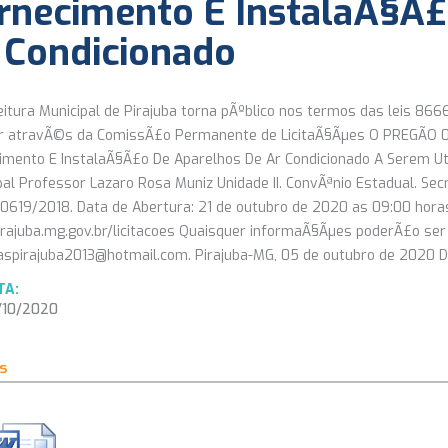
rnecimento E InstalaÃ§Ã£
 Condicionado
eitura Municipal de Pirajuba torna pÃºblico nos termos das leis 86
ar atravÃ©s da ComissÃ£o Permanente de LicitaÃ§Ãµes O PREGÃO
imento E InstalaÃ§Ã£o De Aparelhos De Ar Condicionado A Serem Uti
pal Professor Lazaro Rosa Muniz Unidade II. ConvÃªnio Estadual. Se
0619/2018. Data de Abertura: 21 de outubro de 2020 as 09:00 horas.
rajuba.mg.gov.br/licitacoes Quaisquer informaÃ§Ãµes poderÃ£o ser 
spirajuba2013@hotmail.com. Pirajuba-MG, 05 de outubro de 2020 Dio
TA:
0/2020
s