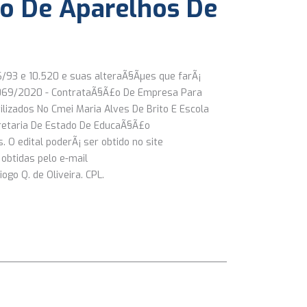
o De Aparelhos De
66/93 e 10.520 e suas alteraÃ§Ãµes que farÃ¡
 069/2020 - ContrataÃ§Ã£o De Empresa Para
lizados No Cmei Maria Alves De Brito E Escola
cretaria De Estado De EducaÃ§Ã£o
 O edital poderÃ¡ ser obtido no site
obtidas pelo e-mail
go Q. de Oliveira. CPL.