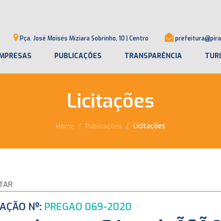
Pça. José Moisés Miziara Sobrinho, 10 | Centro
prefeitura@pira
MPRESAS
PUBLICAÇÕES
TRANSPARÊNCIA
TUR
Licitações
Licitações
Home
Publicações
TAR
TAÇÃO Nº:
PREGAO 069-2020