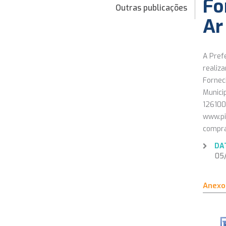
Fo
Outras publicações
Ar
A Pref
realiz
Fornec
Munici
126100
www.pi
compra
DA
05/1
Anexo