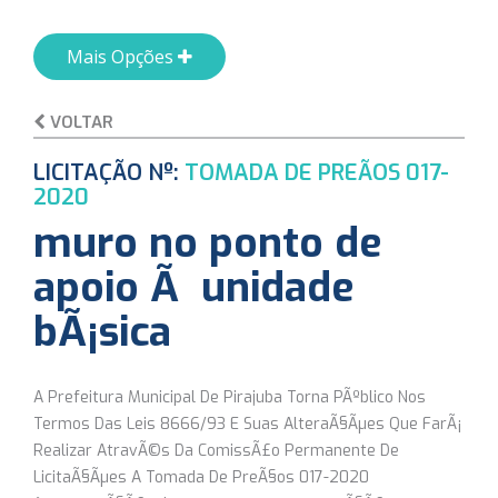
Mais Opções
VOLTAR
LICITAÇÃO Nº:
TOMADA DE PREÃOS 017-
2020
muro no ponto de
apoio Ã unidade
bÃ¡sica
A Prefeitura Municipal De Pirajuba Torna PÃºblico Nos
Termos Das Leis 8666/93 E Suas AlteraÃ§Ãµes Que FarÃ¡
Realizar AtravÃ©s Da ComissÃ£o Permanente De
LicitaÃ§Ãµes A Tomada De PreÃ§os 017-2020