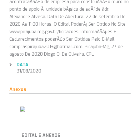
âcontrataÃ§Ã£o de empresa para construÃ§Ã£o muro no
ponto de apoio Ã unidade bÃ¡sica de saÃºde âdr.
Alexandre Alvesâ. Data De Abertura: 22 de setembro De
2020 As 11:00 Horas. O Edital PoderÃ¡ Ser Obtido No Site
www.pirajuba.mg.gov.br/licitacoes. InformaÃ§Ãµes E
Esclarecimentos poderÃ£o Ser Obtidas Pelo E-Mail
compraspirajuba2013@hotmail.com. Pirajuba-Mg, 27 de
agosto De 2020 Diogo Q. De Oliveira. CPL
DATA:
31/08/2020
Anexos
EDITAL E ANEXOS