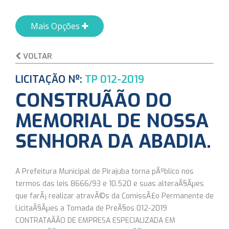
Mais Opções
VOLTAR
LICITAÇÃO Nº:
TP 012-2019
CONSTRUÃÃO DO
MEMORIAL DE NOSSA
SENHORA DA ABADIA.
A Prefeitura Municipal de Pirajuba torna pÃºblico nos
termos das leis 8666/93 e 10.520 e suas alteraÃ§Ãµes
que farÃ¡ realizar atravÃ©s da ComissÃ£o Permanente de
LicitaÃ§Ãµes a Tomada de PreÃ§os 012-2019
CONTRATAÃÃO DE EMPRESA ESPECIALIZADA EM