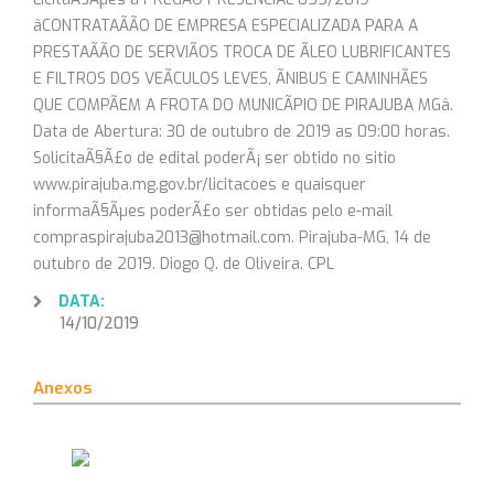
âCONTRATAÃÃO DE EMPRESA ESPECIALIZADA PARA A
PRESTAÃÃO DE SERVIÃOS TROCA DE ÃLEO LUBRIFICANTES
E FILTROS DOS VEÃCULOS LEVES, ÃNIBUS E CAMINHÃES
QUE COMPÃEM A FROTA DO MUNICÃPIO DE PIRAJUBA MGâ.
Data de Abertura: 30 de outubro de 2019 as 09:00 horas.
SolicitaÃ§Ã£o de edital poderÃ¡ ser obtido no sitio
www.pirajuba.mg.gov.br/licitacoes e quaisquer
informaÃ§Ãµes poderÃ£o ser obtidas pelo e-mail
compraspirajuba2013@hotmail.com. Pirajuba-MG, 14 de
outubro de 2019. Diogo Q. de Oliveira. CPL
DATA:
14/10/2019
Anexos