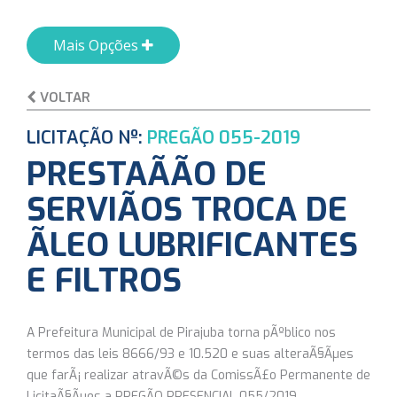
Mais Opções
VOLTAR
LICITAÇÃO Nº:
PREGÃO 055-2019
PRESTAÃÃO DE
SERVIÃOS TROCA DE
ÃLEO LUBRIFICANTES
E FILTROS
A Prefeitura Municipal de Pirajuba torna pÃºblico nos
termos das leis 8666/93 e 10.520 e suas alteraÃ§Ãµes
que farÃ¡ realizar atravÃ©s da ComissÃ£o Permanente de
LicitaÃ§Ãµes a PREGÃO PRESENCIAL 055/2019