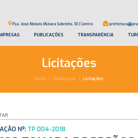
Pça. José Moisés Miziara Sobrinho, 10 | Centro
prefeitura@pira
MPRESAS
PUBLICAÇÕES
TRANSPARÊNCIA
TUR
Licitações
Licitações
Home
Publicações
TAR
TAÇÃO Nº:
TP 004-2018