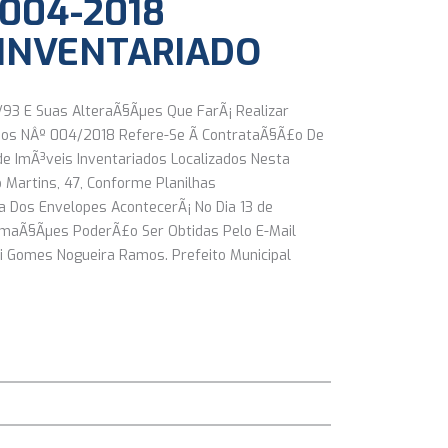
 004-2018
L INVENTARIADO
6/93 E Suas AlteraÃ§Ãµes Que FarÃ¡ Realizar
s NÂº 004/2018 Refere-Se Ã ContrataÃ§Ã£o De
e ImÃ³veis Inventariados Localizados Nesta
o Martins, 47, Conforme Planilhas
a Dos Envelopes AcontecerÃ¡ No Dia 13 de
rmaÃ§Ãµes PoderÃ£o Ser Obtidas Pelo E-Mail
i Gomes Nogueira Ramos. Prefeito Municipal