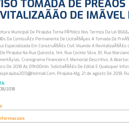
ISO TOMADA DE PREÃOS
VITALIZAÃÃO DE IMÃVE
eitura Municipal De Pirajuba Torna PÃºblico Nos Termos Da Lei 866
©s Da ComissÃ£o Permanente De LicitaÃ§Ãµes A Tomada De PreÃ§o
a Especializada Em ConstruÃ§Ã£o Civil Visando A RevitalizaÃ§Ã£o d
 De Pirajuba Na Rua Quinzota, 144, Rua Cecinio Silva, 81, Rua Marcian
entÃ¡rias, Cronograma Financeiro E Memorial Descritivo. A Abertur
ro De 2018 As 09h00min. SolicitaÃ§Ã£o De Edital E Quaisquer Info
spirajuba2013@Hotmail.Com. Pirajuba-Mg, 21 de agosto De 2018. Ru
TA:
8/2018
s
informacoes