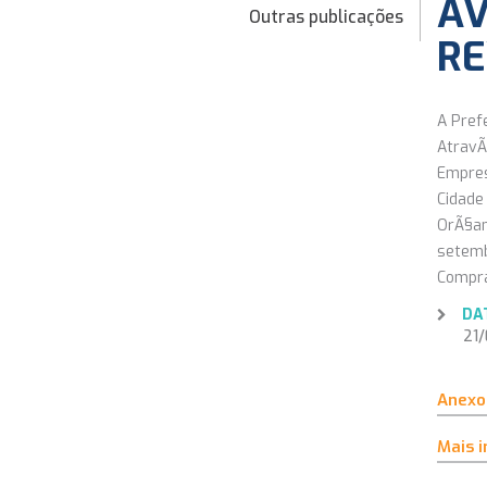
AV
Outras publicações
RE
A Pref
AtravÃ
Empres
Cidade
OrÃ§am
setemb
Compra
DA
21/0
Anexo
Mais 