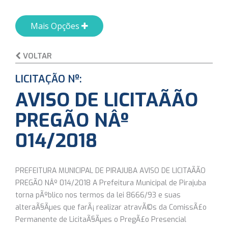
Mais Opções
VOLTAR
LICITAÇÃO Nº:
AVISO DE LICITAÃÃO
PREGÃO NÂº
014/2018
PREFEITURA MUNICIPAL DE PIRAJUBA AVISO DE LICITAÃÃO
PREGÃO NÂº 014/2018 A Prefeitura Municipal de Pirajuba
torna pÃºblico nos termos da lei 8666/93 e suas
alteraÃ§Ãµes que farÃ¡ realizar atravÃ©s da ComissÃ£o
Permanente de LicitaÃ§Ãµes o PregÃ£o Presencial