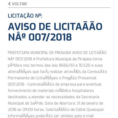
VOLTAR
LICITAÇÃO Nº:
AVISO DE LICITAÃÃO
NÂº 007/2018
PREFEITURA MUNICIPAL DE PIRAJUBA AVISO DE LICITAÃÃO
NÂº 007/2018 A Prefeitura Municipal de Pirajuba torna
pÃºblico nos termos das leis 8666/93 e 10.520 e suas
alteraÃ§Ãµes que farÃ¡ realizar atravÃ©s da ComissÃ£o
Permanente de LicitaÃ§Ãµes o PregÃ£o Presencial
007/2018 - ContrataÃ§Ã£o de empresa para eventual
fornecimento de materiais mÃ©dico hospitalares
destinados a atender as necessidades da Secretaria
Municipal de SaÃºde. Data de Abertura: 31 de janeiro de
2018 as 09:00 horas. SolicitaÃ§Ã£o de Edital Quaisquer
informaÃ§Ãµes poderÃ£o ser obtidas pelo e-mail