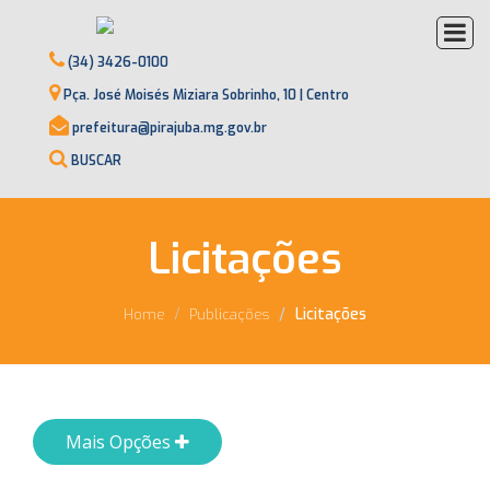
(34) 3426-0100
Pça. José Moisés Miziara Sobrinho, 10 | Centro
prefeitura@pirajuba.mg.gov.br
BUSCAR
Licitações
Licitações
Home
Publicações
Mais Opções